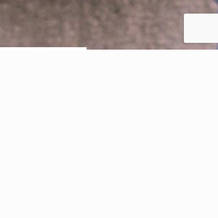
Blog de Rhandus
Contácteme