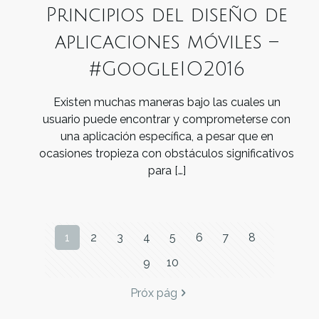
Principios del diseño de
aplicaciones móviles –
#GoogleIO2016
Existen muchas maneras bajo las cuales un
usuario puede encontrar y comprometerse con
una aplicación específica, a pesar que en
ocasiones tropieza con obstáculos significativos
para
[…]
1
2
3
4
5
6
7
8
9
10
Próx pág