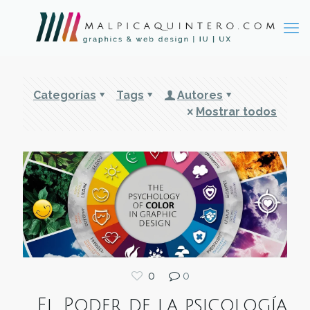
Categorías
Tags
Autores
Mostrar todos
0
0
El Poder de la psicología